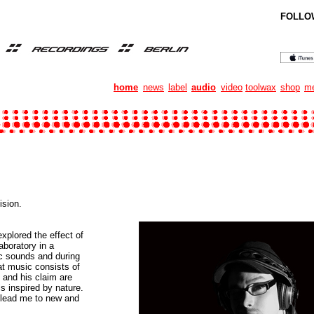
FOLLO
home
news
label
audio
video
toolwax
shop
me
ision.
xplored the effect of
aboratory in a
c sounds and during
at music consists of
and his claim are
s inspired by nature.
h lead me to new and