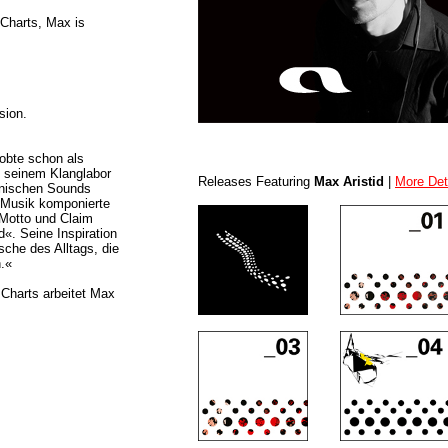
 Charts, Max is
sion.
robte schon als
n seinem Klanglabor
Releases Featuring
Max Aristid
|
More Det
ronischen Sounds
Musik komponierte
Motto und Claim
d«. Seine Inspiration
sche des Alltags, die
.«
Charts arbeitet Max