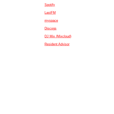
Spotify
LastFM
myspace
Discogs
DJ Mix (Mixcloud)
Resident Advisor