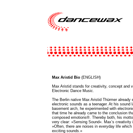
Max Aristid Bio
(ENGLISH)
Max Aristid stands for creativity, concept and v
Electronic Dance Music.
The Berlin native Max Aristid Thürmer already e
electronic sounds as a teenager. At his sound l
basement arch, he experimented with electroni
that time he already came to the conclusion th
composed emotions®. Thereby both, his motto 
very clear: »Sensing Sound«. Max’s creativity i
»Often, there are noises in everyday life whic
exciting sounds.«