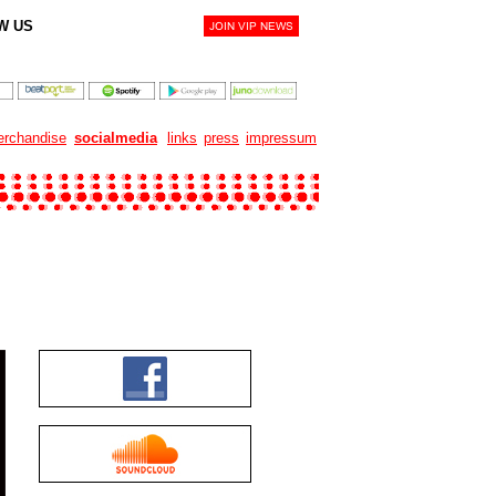
W US
rchandise
socialmedia
links
press
impressum