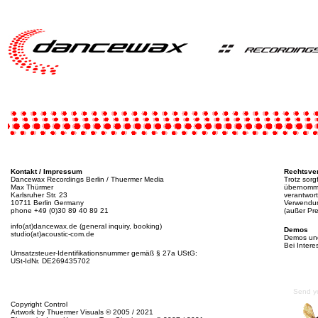
Kontakt / Impressum
Rechtsve
Dancewax Recordings Berlin / Thuermer Media
Trotz sorgf
Max Thürmer
übernommen
Karlsruher Str. 23
verantwort
10711 Berlin Germany
Verwendun
phone +49 (0)30 89 40 89 21
(außer Pre
info(at)dancewax.de (general inquiry, booking)
Demos
studio(at)acoustic-com.de
Demos und
Bei Intere
Umsatzsteuer-Identifikationsnummer gemäß § 27a UStG:
USt-IdNr. DE269435702
Send y
Copyright Control
Artwork by Thuermer Visuals © 2005 / 2021